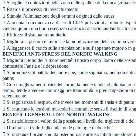
 Scioglie le contrazioni nella zona delle spalle e della nuca (zona cer
 Ritarda il processo di invecchiamento
 Stimola l’eliminazione degli ormoni originati dallo stress
 Aumenta la frequenza cardiaco di 10-15 pulsazioni al minuto rispetto
Genera quindi una buon esercizio cardiocircolatorio ,andando a toccar
 Rinforza il sistema immunitario
 Migliora la postura e favorisce la mobilizzazione della colonna vert
 Alleggerisce il carico sulle articolazioni e sull’apparato motorio in 
BENEFICI ANTI-STRESS DEL NORDIC WALKING
 Migliora il tono dell’umore perché il nostro corpo libera delle sostan
contrastare l’ansia e la depressione;
 Si armonizza il battito del cuore che, come sappiamo, nei momenti d
paure;
 Con i miglioramenti fisici del corpo, la mente tende ad allontanare i
tempo, tende a vedere con maggiore tranquillità le preoccupazioni di tu
serenamente
 Si regolarizza il respiro, che invece nei momenti di ansia e di paura t
 Si scaricano le tensioni muscolari accumulate senza il rischio di stra
BENEFICI GENERALI DEL NORDIC WALKING
 Si ristabiliscono i valori della pressione, i livelli dei trigliceridi e d
 Diminuisce i valori glicemici nelle patologie diabetiche;
 Si protegge l’organismo da osteoporosi e artrosi: infatti uno sforzo 