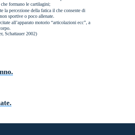
 che formano le cartilagini;
 la percezione della fatica il che consente di
 non sportive o poco allenate.
itate all’apparato motorio “articolazioni ecc”, a
corpo.
er, Schattauer 2002)
nno.
ate.