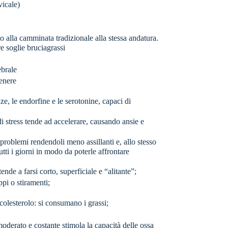
vicale)
 alla camminata tradizionale alla stessa andatura.
e soglie bruciagrassi
ebrale
genere
ze, le endorfine e le serotonine, capaci di
i stress tende ad accelerare, causando ansie e
 problemi rendendoli meno assillanti e, allo stesso
tti i giorni in modo da poterle affrontare
ende a farsi corto, superficiale e “alitante”;
ppi o stiramenti;
el colesterolo: si consumano i grassi;
moderato e costante stimola la capacità delle ossa