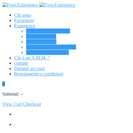
Chi sono
Escursioni
Experience
Esperienza a tutto Tatto
Nordic Walking
Tecnica di corsa
Barefoot Trainig Specialist
Maestro di Snowboard
Chi è un A.M.M. ?
contatti
Dettagli account
Regolamento e condizioni
0
Subtotal:
--
View Cart
Checkout